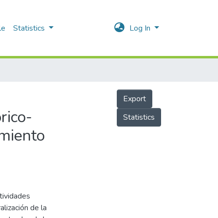
le
Statistics
Log In
Export
rico-
Statistics
amiento
ctividades
ralización de la