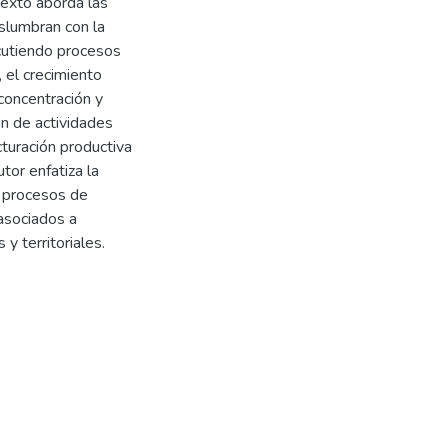
texto aborda las
slumbran con la
scutiendo procesos
, el crecimiento
 concentración y
n de actividades
cturación productiva
tor enfatiza la
s procesos de
asociados a
y territoriales.