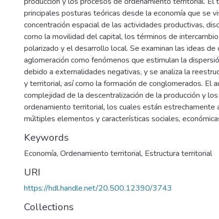
producción y los procesos de ordenamiento territorial. El 
principales posturas teóricas desde la economía que se vi
concentración espacial de las actividades productivas, di
como la movilidad del capital, los términos de intercambio
polarizado y el desarrollo local. Se examinan las ideas de
aglomeración como fenómenos que estimulan la dispersió
debido a externalidades negativas, y se analiza la reestru
y territorial, así como la formación de conglomerados. El au
complejidad de la descentralización de la producción y lo
ordenamiento territorial, los cuales están estrechamente 
múltiples elementos y características sociales, económicas 
Keywords
Economía
,
Ordenamiento territorial
,
Estructura territorial
URI
https://hdl.handle.net/20.500.12390/3743
Collections