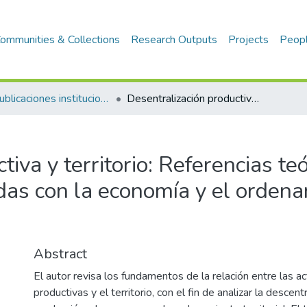
ommunities & Collections
Research Outputs
Projects
Peop
1.2 Publicaciones institucionales
Desentralización productiva y territorio: Referencias teórico-conceptuales relacionadas con la economía y el ordenamiento territorial
iva y territorio: Referencias teó
das con la economía y el orden
Abstract
El autor revisa los fundamentos de la relación entre las a
productivas y el territorio, con el fin de analizar la descent