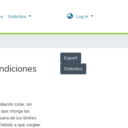
le
Statistics
Log In
Export
ondiciones
Statistics
iación solar, sin
 que otorga las
uera de los límites
Debido a que surgían