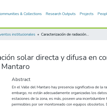
ommunities & Collections
Research Outputs
Projects
Peop
ventos institucionales
Caracterización de radiación solar directa y difusa en condiciones climáticas del Valle del Mantaro
ción solar directa y difusa en c
l Mantaro
Abstract
En el Valle del Mantaro hay presencia significativa de la rad
embargo, no están adecuadamente organizadas los datos
estaciones de la zona, es más, poseen una incertidumbre f
permisibles por ser monitoreado con equipos obsoletos. 