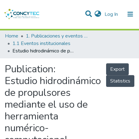
(current)
Log In
Communities & Collections
Home
1. Publicaciones y eventos institucionales
1.1 Eventos institucionales
Research Outputs
Estudio hidrodinámico de propulsores mediante el uso de herramienta numérico-computacional
Projects
Publication:
Export
People
Estudio hidrodinámico
Statistics
Statistics
de propulsores
mediante el uso de
herramienta
numérico-