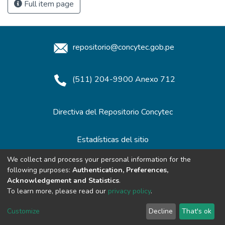
Full item page
repositorio@concytec.gob.pe
(511) 204-9900 Anexo 712
Directiva del Repositorio Concytec
Estadísticas del sitio
We collect and process your personal information for the
following purposes:
Authentication, Preferences,
Redes de Repositorios
Acknowledgement and Statistics
.
To learn more, please read our
privacy policy
.
Customize
Decline
That's ok