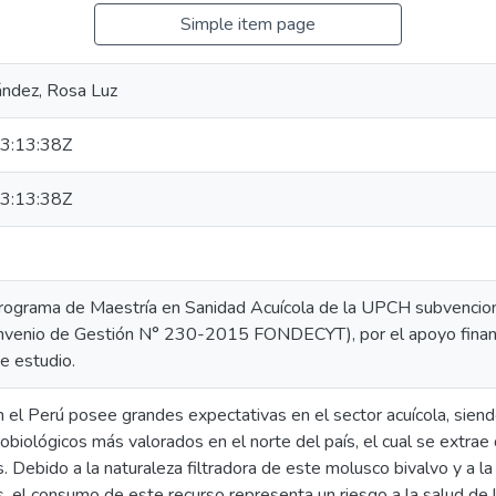
Simple item page
ández, Rosa Luz
3:13:38Z
3:13:38Z
Programa de Maestría en Sanidad Acuícola de la UPCH subvencion
nio de Gestión N° 230-2015 FONDECYT), por el apoyo financie
e estudio.
n el Perú posee grandes expectativas en el sector acuícola, siend
robiológicos más valorados en el norte del país, el cual se extrae
. Debido a la naturaleza filtradora de este molusco bivalvo y a l
s, el consumo de este recurso representa un riesgo a la salud de 