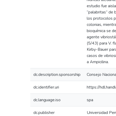
estudio fue aisl
“palabritas” de 
los protocolos p
colonias, mientra
bioquímica se d
agente vibriostá
(5/43) para V. 
Kirby-Bauer para
casos de vibrios
a Ampicilina.
dc.description.sponsorship
Consejo Nacional
dc.identifier.uri
https://hdl.ha
dc.language.iso
spa
dc.publisher
Universidad Pe