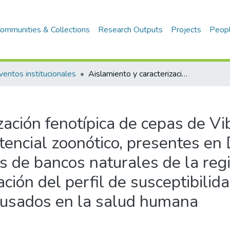
ommunities & Collections
Research Outputs
Projects
Peop
ventos institucionales
Aislamiento y caracterización fenotípica de cepas de Vibrio spp. y Salmonella spp. con potencial zoonótico, presentes en Donax spp. (palabritas) procedentes de bancos naturales de la región Lambayeque: determinación del perfil de susceptibilidad a los principales antibióticos usados en la salud humana
zación fenotípica de cepas de Vib
tencial zoonótico, presentes en
s de bancos naturales de la reg
ón del perfil de susceptibilida
s usados en la salud humana