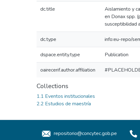
dc.title
Aislamiento y ca
en Donax spp. (
susceptibilidad 
dc.type
info:eu-repo/se
dspace.entity.type
Publication
oairecerif.author.affiliation
#PLACEHOLD
Collections
1.1 Eventos institucionales
2.2 Estudios de maestría
repositorio@concytec.gob.pe