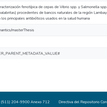
racterización fenotípica de cepas de Vibrio spp. y Salmonella spp
palabritas) procedentes de bancos naturales de la región Lambaye
a los principales antibióticos usados en la salud humana
mantics/masterThesis
ER_PARENT_METADATA_VALUE#
(511) 204-9900 Anexo 712
Directiva del Repositorio Co