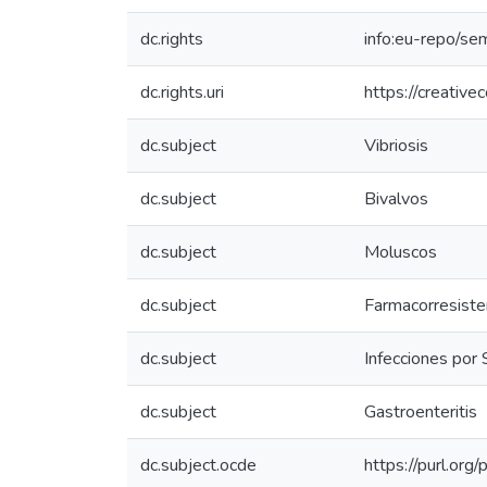
dc.rights
info:eu-repo/se
dc.rights.uri
https://creativ
dc.subject
Vibriosis
dc.subject
Bivalvos
dc.subject
Moluscos
dc.subject
Farmacorresiste
dc.subject
Infecciones por
dc.subject
Gastroenteritis
dc.subject.ocde
https://purl.or