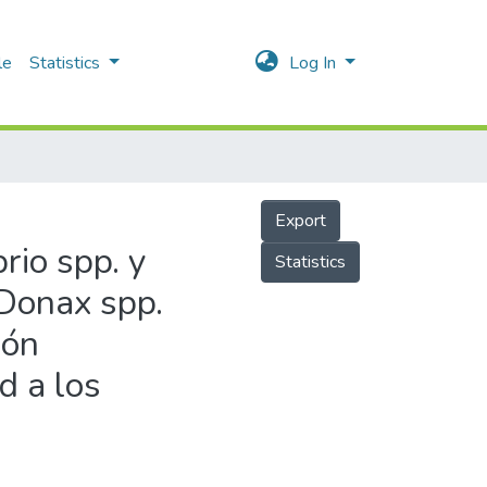
le
Statistics
Log In
Export
rio spp. y
Statistics
 Donax spp.
ión
d a los