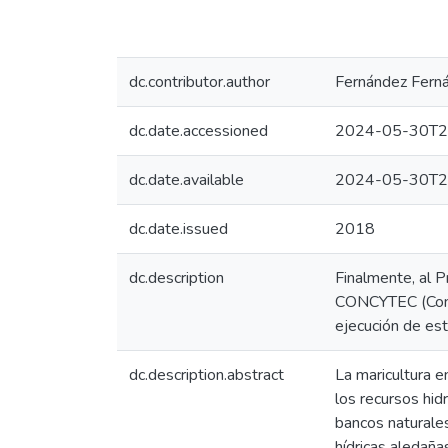
dc.contributor.author
Fernández Fern
dc.date.accessioned
2024-05-30T2
dc.date.available
2024-05-30T2
dc.date.issued
2018
dc.description
Finalmente, al 
CONCYTEC (Conve
ejecución de est
dc.description.abstract
La maricultura e
los recursos hid
bancos naturales
hídricas aledaña