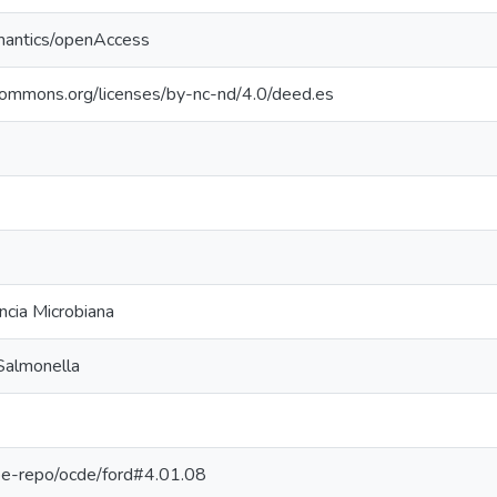
mantics/openAccess
ecommons.org/licenses/by-nc-nd/4.0/deed.es
ncia Microbiana
 Salmonella
g/pe-repo/ocde/ford#4.01.08