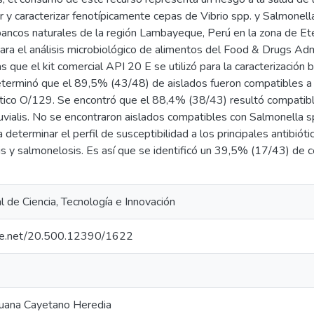
ar y caracterizar fenotípicamente cepas de Vibrio spp. y Salmonel
bancos naturales de la región Lambayeque, Perú en la zona de Et
ara el análisis microbiológico de alimentos del Food & Drugs Adm
s que el kit comercial API 20 E se utilizó para la caracterización 
eterminó que el 89,5% (43/48) de aislados fueron compatibles a V
tico O/129. Se encontró que el 88,4% (38/43) resultó compatible
fluvialis. No se encontraron aislados compatibles con Salmonella
 determinar el perfil de susceptibilidad a los principales antibió
is y salmonelosis. Es así que se identificó un 39,5% (17/43) de c
 de Ciencia, Tecnología e Innovación
ndle.net/20.500.12390/1622
ruana Cayetano Heredia