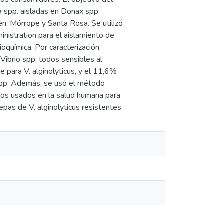
la spp. aisladas en Donax spp.
en, Mórrope y Santa Rosa. Se utilizó
inistration para el aislamiento de
bioquímica. Por caracterización
ibrio spp, todos sensibles al
 para V. alginolyticus, y el 11,6%
 spp. Además, se usó el método
ticos usados en la salud humana para
epas de V. alginolyticus resistentes