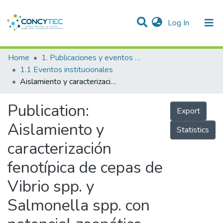
(current)
Log In
Communities & Collections
Home
1. Publicaciones y eventos institucionales
1.1 Eventos institucionales
Research Outputs
Aislamiento y caracterización fenotípica de cepas de Vibrio spp. y Salmonella spp. con potencial zoonótico, presentes en Donax spp. (palabritas) procedentes de bancos naturales de la región Lambayeque: determinación del perfil de susceptibilidad a los principales antibióticos usados en la salud humana
Projects
Publication:
Export
People
Aislamiento y
Statistics
Statistics
caracterización
fenotípica de cepas de
Vibrio spp. y
Salmonella spp. con