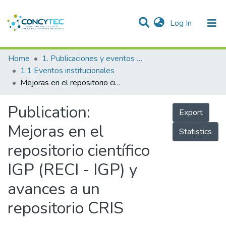
(current)
Log In
Communities & Collections
Home
1. Publicaciones y eventos institucionales
1.1 Eventos institucionales
Research Outputs
Mejoras en el repositorio científico IGP (RECI - IGP) y avances a un repositorio CRIS
Projects
Publication:
Export
People
Mejoras en el
Statistics
Statistics
repositorio científico
IGP (RECI - IGP) y
avances a un
repositorio CRIS