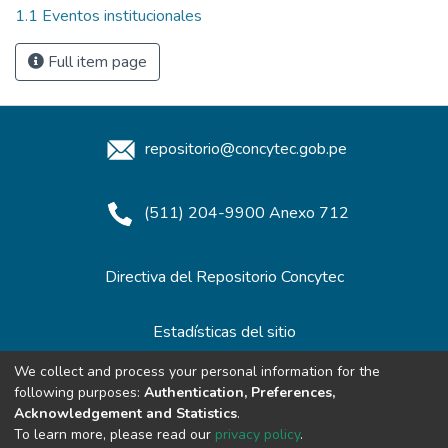
1.1 Eventos institucionales
Full item page
repositorio@concytec.gob.pe
(511) 204-9900 Anexo 712
Directiva del Repositorio Concytec
Estadísticas del sitio
We collect and process your personal information for the
following purposes:
Authentication, Preferences,
Redes de Repositorios
Acknowledgement and Statistics
.
To learn more, please read our
privacy policy
.