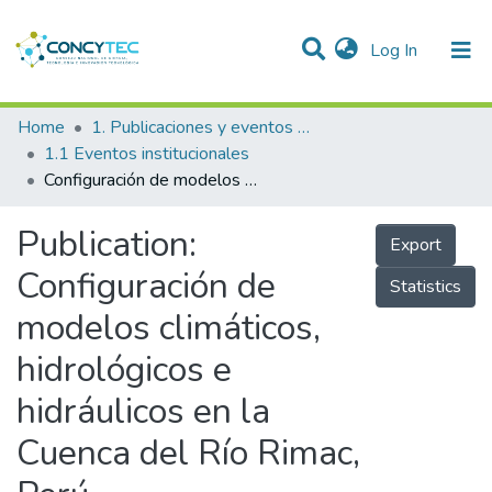
(current)
Log In
Communities & Collections
Home
1. Publicaciones y eventos institucionales
1.1 Eventos institucionales
Research Outputs
Configuración de modelos climáticos, hidrológicos e hidráulicos en la Cuenca del Río Rimac, Perú
Projects
Publication:
Export
People
Configuración de
Statistics
Statistics
modelos climáticos,
hidrológicos e
hidráulicos en la
Cuenca del Río Rimac,