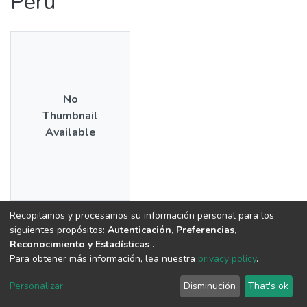
Perú
No
Thumbnail
Available
Recopilamos y procesamos su información personal para los
Date
siguientes propósitos:
Autenticación, Preferencias,
2017
Reconocimiento y Estadísticas
.
Para obtener más información, lea nuestra
privacy policy
.
Authors
Personalizar
Disminución
That's ok
Astorayme Valenzuela, Miguel Ángel