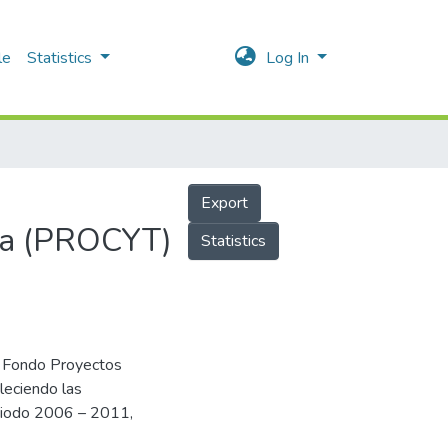
le
Statistics
Log In
Export
gía (PROCYT)
Statistics
el Fondo Proyectos
leciendo las
periodo 2006 – 2011,