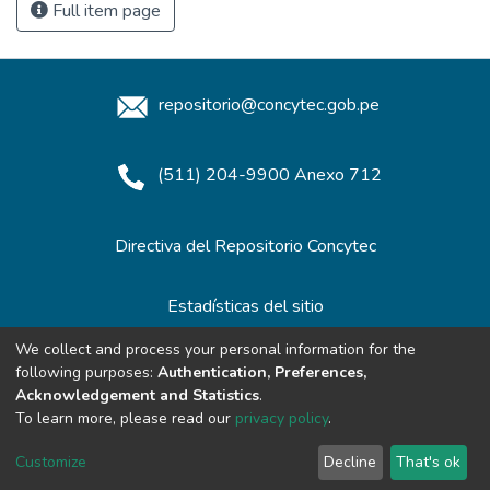
Full item page
repositorio@concytec.gob.pe
(511) 204-9900 Anexo 712
Directiva del Repositorio Concytec
Estadísticas del sitio
We collect and process your personal information for the
following purposes:
Authentication, Preferences,
Redes de Repositorios
Acknowledgement and Statistics
.
To learn more, please read our
privacy policy
.
Customize
Decline
That's ok