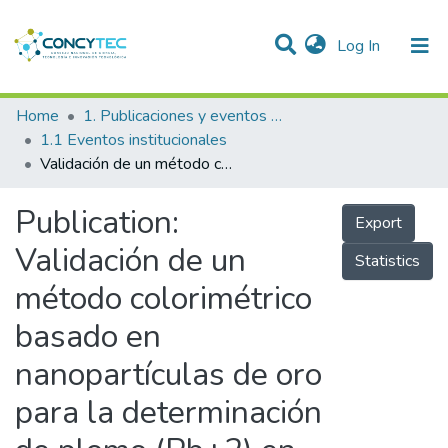
(current)
Log In
Communities & Collections
Home
1. Publicaciones y eventos institucionales
1.1 Eventos institucionales
Research Outputs
Validación de un método colorimétrico basado en nanopartículas de oro para la determinación de plomo (Pb+2) en muestras de agua para uso y consumo humano
Projects
Publication:
Export
People
Validación de un
Statistics
Statistics
método colorimétrico
basado en
nanopartículas de oro
para la determinación