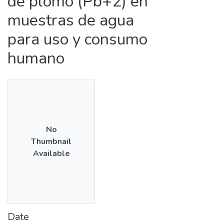
de plomo (Pb+2) en
muestras de agua
para uso y consumo
humano
No
Thumbnail
Available
Date