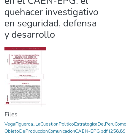
en el CAEN-EPG: el
quehacer investigativo
en seguridad, defensa
y desarrollo
Files
VegaFigueroa_LaCuestionPoliticoEstrategicaDelPeruComo
ObjetoDeProduccionComunicacionCAEN-EPG.pdf
(258.89