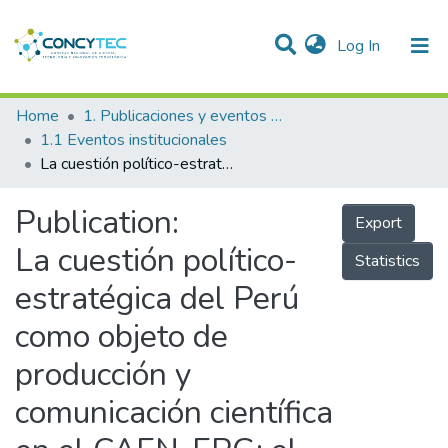
(current)
Log In
Communities & Collections
Home
1. Publicaciones y eventos institucionales
1.1 Eventos institucionales
Research Outputs
La cuestión político-estratégica del Perú como objeto de producción y comunicación científica en el CAEN-EPG: el quehacer investigativo en seguridad, defensa y desarrollo
Projects
Publication:
Export
People
La cuestión político-
Statistics
Statistics
estratégica del Perú
como objeto de
producción y
comunicación científica