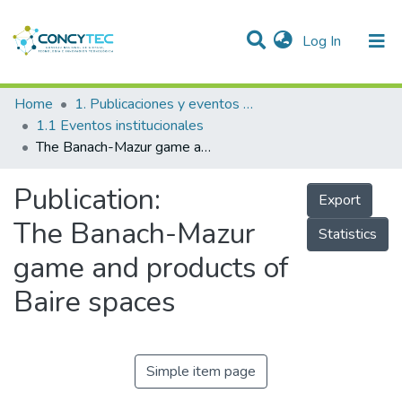
(current)
Log In
Communities & Collections
Home
1. Publicaciones y eventos institucionales
1.1 Eventos institucionales
Research Outputs
The Banach-Mazur game and products of Baire spaces
Projects
Publication:
Export
People
The Banach-Mazur
Statistics
Statistics
game and products of
Baire spaces
Simple item page