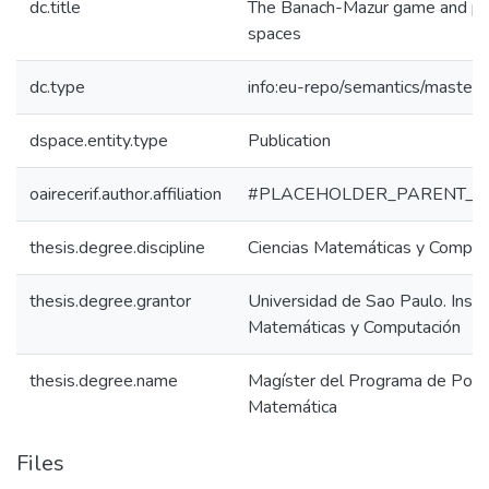
dc.title
The Banach-Mazur game and pro
spaces
dc.type
info:eu-repo/semantics/masterT
dspace.entity.type
Publication
oairecerif.author.affiliation
#PLACEHOLDER_PARENT_M
thesis.degree.discipline
Ciencias Matemáticas y Comput
thesis.degree.grantor
Universidad de Sao Paulo. Insti
Matemáticas y Computación
thesis.degree.name
Magíster del Programa de Post
Matemática
Files