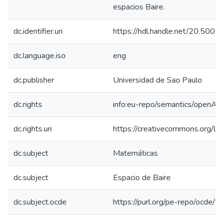
espacios Baire.
dc.identifier.uri
https://hdl.handle.net/20.500
dc.language.iso
eng
dc.publisher
Universidad de Sao Paulo
dc.rights
info:eu-repo/semantics/openAc
dc.rights.uri
https://creativecommons.org/lic
dc.subject
Matemáticas
dc.subject
Espacio de Baire
dc.subject.ocde
https://purl.org/pe-repo/ocde/f