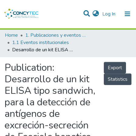
(current)
Log In
Communities & Collections
Home
1. Publicaciones y eventos institucionales
1.1 Eventos institucionales
Research Outputs
Desarrollo de un kit ELISA tipo sandwich, para la detección de antígenos de excreción-secreción de Fasciola hepatica linnaeus, 1758
Projects
Publication:
Export
People
Desarrollo de un kit
Statistics
Statistics
ELISA tipo sandwich,
para la detección de
antígenos de
excreción-secreción