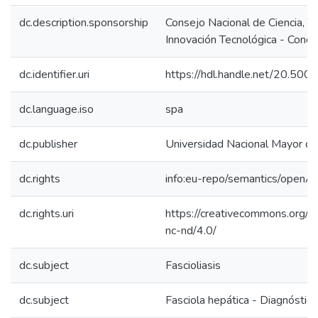
dc.description.sponsorship
Consejo Nacional de Ciencia, T
Innovación Tecnológica - Concy
dc.identifier.uri
https://hdl.handle.net/20.50
dc.language.iso
spa
dc.publisher
Universidad Nacional Mayor d
dc.rights
info:eu-repo/semantics/openA
dc.rights.uri
https://creativecommons.org/l
nc-nd/4.0/
dc.subject
Fascioliasis
dc.subject
Fasciola hepática - Diagnóstico