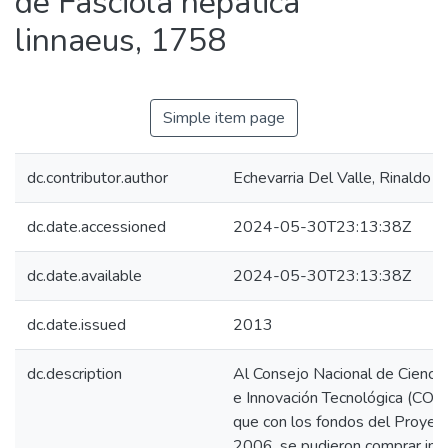
de Fasciola hepatica
linnaeus, 1758
Simple item page
dc.contributor.author
Echevarria Del Valle, Rinaldo J
dc.date.accessioned
2024-05-30T23:13:38Z
dc.date.available
2024-05-30T23:13:38Z
dc.date.issued
2013
dc.description
Al Consejo Nacional de Ciencia
e Innovación Tecnológica (CON
que con los fondos del Proye
2006, se pudieron comprar in