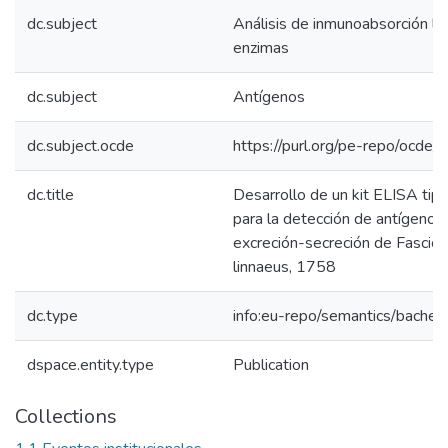
dc.subject
Análisis de inmunoabsorción li
enzimas
dc.subject
Antígenos
dc.subject.ocde
https://purl.org/pe-repo/ocde/
dc.title
Desarrollo de un kit ELISA tip
para la detección de antígenos
excreción-secreción de Fasciol
linnaeus, 1758
dc.type
info:eu-repo/semantics/bachel
dspace.entity.type
Publication
Collections