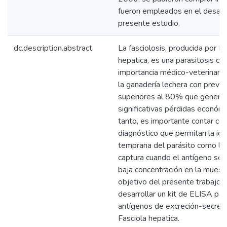
fueron empleados en el desarro
presente estudio.
dc.description.abstract
La fasciolosis, producida por Fa
hepatica, es una parasitosis c
importancia médico-veterinaria
la ganadería lechera con preval
superiores al 80% que genera
significativas pérdidas económi
tanto, es importante contar con
diagnóstico que permitan la ide
temprana del parásito como las
captura cuando el antígeno se 
baja concentración en la muestr
objetivo del presente trabajo 
desarrollar un kit de ELISA par
antígenos de excreción-secrec
Fasciola hepatica.