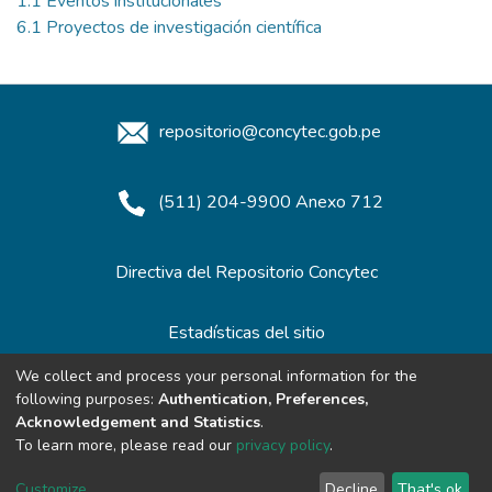
1.1 Eventos institucionales
6.1 Proyectos de investigación científica
repositorio@concytec.gob.pe
(511) 204-9900 Anexo 712
Directiva del Repositorio Concytec
Estadísticas del sitio
We collect and process your personal information for the
following purposes:
Authentication, Preferences,
Redes de Repositorios
Acknowledgement and Statistics
.
To learn more, please read our
privacy policy
.
Customize
Decline
That's ok