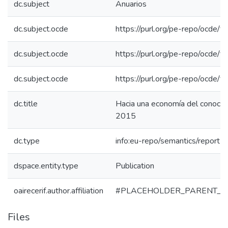
dc.subject
Anuarios
dc.subject.ocde
https://purl.org/pe-repo/ocde/f
dc.subject.ocde
https://purl.org/pe-repo/ocde/f
dc.subject.ocde
https://purl.org/pe-repo/ocde/f
dc.title
Hacia una economía del conoci
2015
dc.type
info:eu-repo/semantics/report
dspace.entity.type
Publication
oairecerif.author.affiliation
#PLACEHOLDER_PARENT_M
Files