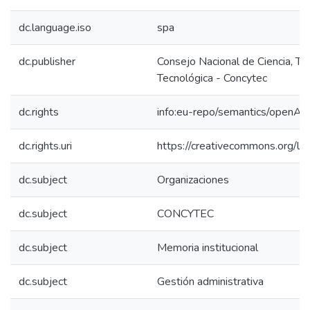
dc.language.iso
spa
dc.publisher
Consejo Nacional de Ciencia, Te
Tecnológica - Concytec
dc.rights
info:eu-repo/semantics/openAc
dc.rights.uri
https://creativecommons.org/li
dc.subject
Organizaciones
dc.subject
CONCYTEC
dc.subject
Memoria institucional
dc.subject
Gestión administrativa