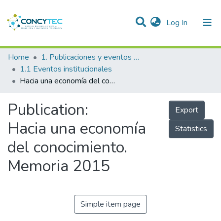
(current)
Log In
Communities & Collections
Home
1. Publicaciones y eventos institucionales
1.1 Eventos institucionales
Research Outputs
Hacia una economía del conocimiento. Memoria 2015
Projects
Publication:
Export
People
Hacia una economía
Statistics
Statistics
del conocimiento.
Memoria 2015
Simple item page