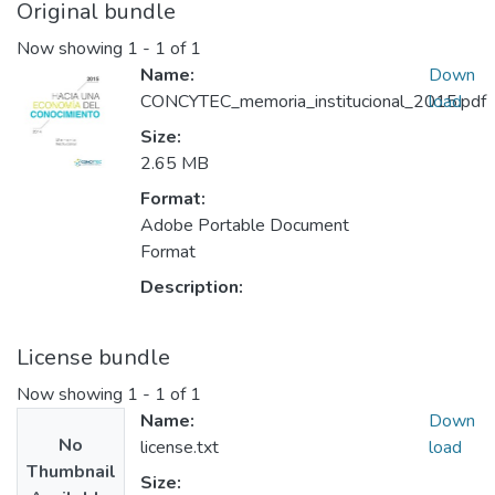
Original bundle
Now showing
1 - 1 of 1
Name:
Down
CONCYTEC_memoria_institucional_2015.pdf
load
Size:
2.65 MB
Format:
Adobe Portable Document
Format
Description:
License bundle
Now showing
1 - 1 of 1
Name:
Down
No
license.txt
load
Thumbnail
Size: