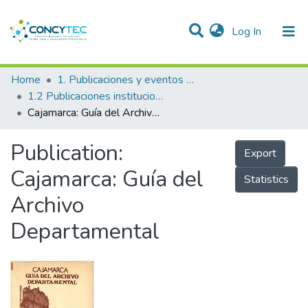
(current)
Log In
Communities & Collections
Home
1. Publicaciones y eventos institucionales
1.2 Publicaciones institucionales
Research Outputs
Cajamarca: Guía del Archivo Departamental
Projects
Publication:
Export
People
Cajamarca: Guía del
Statistics
Statistics
Archivo
Departamental