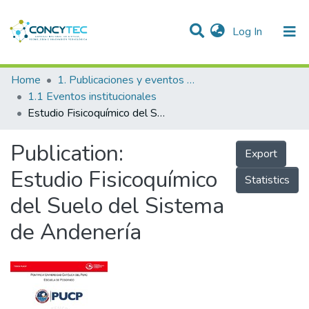
(current)
Log In
Communities & Collections
Home
1. Publicaciones y eventos institucionales
1.1 Eventos institucionales
Research Outputs
Estudio Fisicoquímico del Suelo del Sistema de Andenería
Projects
Publication:
Export
People
Estudio Fisicoquímico
Statistics
Statistics
del Suelo del Sistema
de Andenería