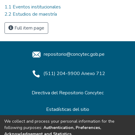
1.1 Eventos institucionales
2.2 Estudios de maestría
Full item page
repositorio@concytec.gob.pe
(511) 204-9900 Anexo 712
Directiva del Repositorio Concytec
Estadísticas del sitio
We collect and process your personal information for the
following purposes:
Authentication, Preferences,
Redes de Repositorios
Acknowledgement and Statistics
.