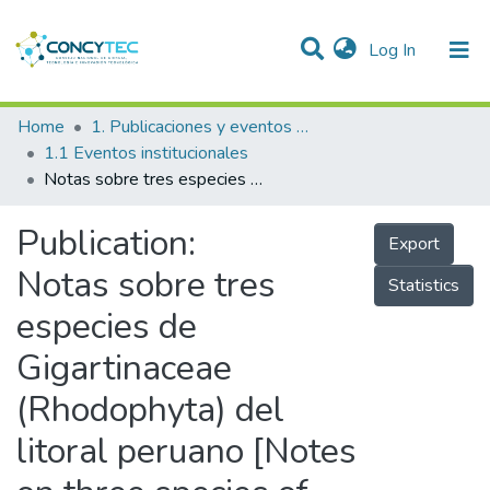
(current)
Log In
Communities & Collections
Home
1. Publicaciones y eventos institucionales
1.1 Eventos institucionales
Research Outputs
Notas sobre tres especies de Gigartinaceae (Rhodophyta) del litoral peruano [Notes on three species of Gigartinaceae (Rhodophyta) from Peruvian coast]
Projects
Publication:
Export
People
Notas sobre tres
Statistics
Statistics
especies de
Gigartinaceae
(Rhodophyta) del
litoral peruano [Notes