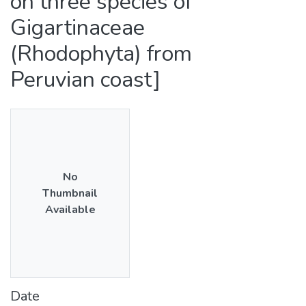
on three species of
Gigartinaceae
(Rhodophyta) from
Peruvian coast]
No
Thumbnail
Available
Date