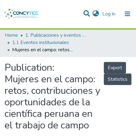
(current)
Log In
Communities & Collections
Home
1. Publicaciones y eventos institucionales
1.1 Eventos institucionales
Research Outputs
Mujeres en el campo: retos, contribuciones y oportunidades de la científica peruana en el trabajo de campo
Projects
Publication:
Export
People
Mujeres en el campo:
Statistics
Statistics
retos, contribuciones y
oportunidades de la
científica peruana en
el trabajo de campo