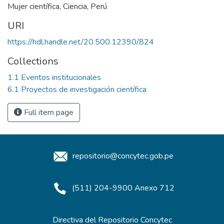
Mujer científica
,
Ciencia
,
Perú
URI
https://hdl.handle.net/20.500.12390/824
Collections
1.1 Eventos institucionales
6.1 Proyectos de investigación científica
Full item page
repositorio@concytec.gob.pe
(511) 204-9900 Anexo 712
Directiva del Repositorio Concytec