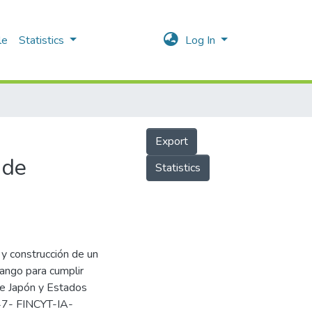
le
Statistics
Log In
Export
 de
Statistics
 y construcción de un
mango para cumplir
de Japón y Estados
147- FINCYT-IA-