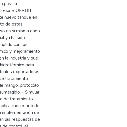
n para la
mpresa BIOFRUIT
ste nuevo tanque en
nto de estas
ceso en sí misma dado
ual ya ha sido
umplido con los
nómico y mejoramiento
n la industria y que
hidrotérmico para
triales exportadoras
 de tratamiento
 de mango, protocolo
 sumergido. - Simular
so de tratamiento
implica cada modo de
 la implementación de
en las respuestas de
de control, el