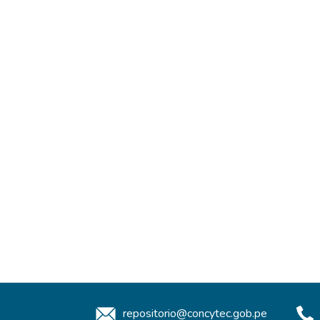
repositorio@concytec.gob.pe