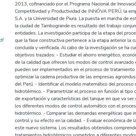
2013, cofinanciado por el Programa Nacional de Innovació
Competitividad y Productividad de INNÓVA PERÚ, la e
S.A. y la Universidad de Piura. La puesta en marcha de e
la ciudad de Tambogrande es resultado del trabajo conju
entidades. La investigación participa de la etapa del pro
df
que la fase constructiva pertenece a la etapa anterior la c
concluida y verificada. Al cabo de la investigación se ha c
objetivos trazados: - Estudiar el ahorro energético, eco
de la calidad que ofrecen los modos de control avanzado e
pueden ser implementados en el proceso de tratamiento 
optimizar la cadena productiva de las empresas agroindus
del Perú. - Identificar el modelo matemático del proceso
hidrotérmico. - Parametrizar el proceso en función al tipo
de exportación y características del tanque en que va ser
los diferentes modos de control automático con el proce
hidrotérmico. - Comparar las demandas energéticas que 
control y su efecto en la calidad. - Evaluar económica de
este nuevo sistema. Los resultados obtenidos comprend
tratamientos hidrotérmicos sometidos a diferentes modos 