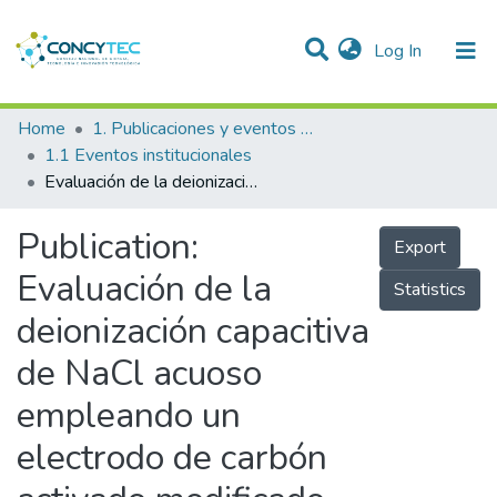
(current)
Log In
Communities & Collections
Home
1. Publicaciones y eventos institucionales
1.1 Eventos institucionales
Research Outputs
Evaluación de la deionización capacitiva de NaCl acuoso empleando un electrodo de carbón activado modificado con hexafluorofosfatro de 1-butil-3-metilimidazolio
Projects
Publication:
Export
People
Evaluación de la
Statistics
Statistics
deionización capacitiva
de NaCl acuoso
empleando un
electrodo de carbón