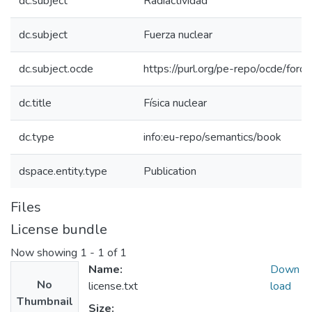
dc.subject
Radiactividad
dc.subject
Fuerza nuclear
dc.subject.ocde
https://purl.org/pe-repo/ocde/for
dc.title
Física nuclear
dc.type
info:eu-repo/semantics/book
dspace.entity.type
Publication
Files
License bundle
Now showing
1 - 1 of 1
Name:
Down
No
license.txt
load
Thumbnail
Size: