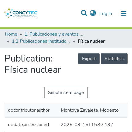
(current)
Log In
Communities & Collections
Home
1. Publicaciones y eventos institucionales
1.2 Publicaciones institucionales
Física nuclear
Research Outputs
Publication:
Projects
Export
Statistics
Física nuclear
People
Statistics
Simple item page
dc.contributor.author
Montoya Zavaleta, Modesto
dc.date.accessioned
2025-09-15T15:47:19Z