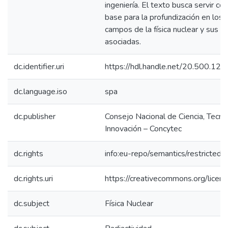
ingeniería. El texto busca servir c
base para la profundización en los 
campos de la física nuclear y sus t
asociadas.
dc.identifier.uri
https://hdl.handle.net/20.500.1
dc.language.iso
spa
dc.publisher
Consejo Nacional de Ciencia, Tecno
Innovación – Concytec
dc.rights
info:eu-repo/semantics/restricted
dc.rights.uri
https://creativecommons.org/licens
dc.subject
Física Nuclear