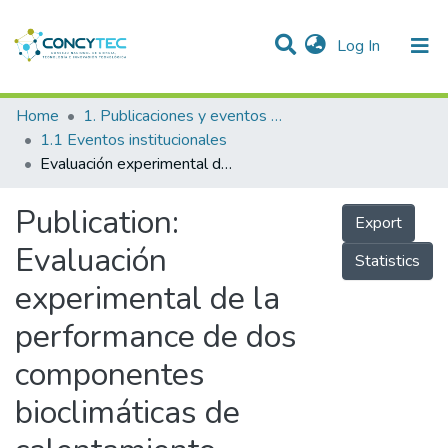
(current)
Log In
Communities & Collections
Home
1. Publicaciones y eventos institucionales
1.1 Eventos institucionales
Research Outputs
Evaluación experimental de la performance de dos componentes bioclimáticas de calentamiento aplicadas en un módulo de vivienda de San Francisco de Raymina - Ayacucho con el propósito de validarlas como técnicas de estrategias bioclimáticas para viviendas rurales Alto Andinas
Projects
Publication:
Export
People
Evaluación
Statistics
Statistics
experimental de la
performance de dos
componentes
bioclimáticas de