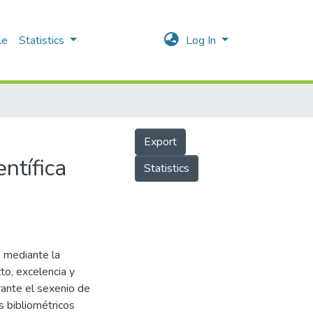
le
Statistics
Log In
Export
entífica
Statistics
, mediante la
to, excelencia y
rante el sexenio de
 bibliométricos