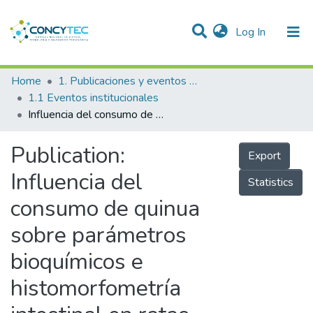
(current)
Log In
Communities & Collections
Home
1. Publicaciones y eventos institucionales
1.1 Eventos institucionales
Research Outputs
Influencia del consumo de quinua sobre parámetros bioquímicos e histomorfometría intestinal en ratas obesas
Projects
Publication:
Export
People
Influencia del
Statistics
Statistics
consumo de quinua
sobre parámetros
bioquímicos e
histomorfometría