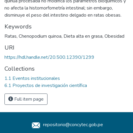
quinua procesada no modifica los parámetros bioquímicos y
no afecta la histomorfometría intestinal; sin embargo,
disminuye el peso del intestino delgado en ratas obesas.
Keywords
Ratas
,
Chenopodium quinoa
,
Dieta alta en grasa
,
Obesidad
URI
https://hdl.handle.net/20.500.12390/1299
Collections
1.1 Eventos institucionales
6.1 Proyectos de investigación científica
Full item page
repositorio@concytec.gob.pe