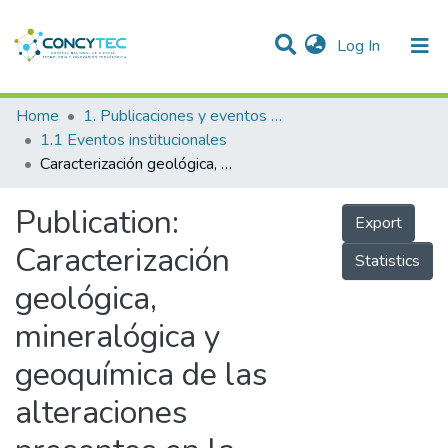
(current)
Log In
Communities & Collections
Home
1. Publicaciones y eventos institucionales
1.1 Eventos institucionales
Research Outputs
Caracterización geológica, mineralógica y geoquímica de las alteraciones presentes en la concesión Julissa 2A Yanaquihua-Condesuyos-Arequipa
Projects
Publication:
Export
People
Caracterización
Statistics
Statistics
geológica,
mineralógica y
geoquímica de las
alteraciones