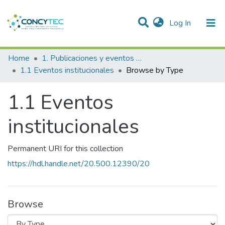
(current)
Log In
Communities & Collections
Home
1. Publicaciones y eventos institucionales
1.1 Eventos institucionales
Browse by Type
Research Outputs
1.1 Eventos
Projects
People
institucionales
Statistics
Permanent URI for this collection
https://hdl.handle.net/20.500.12390/20
Browse