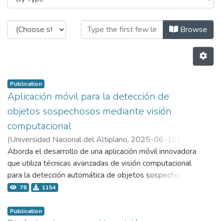
Browsing 1.1 Eventos institucional
Browse
Publication
Aplicación móvil para la detección de
objetos sospechosos mediante visión
computacional
(
Universidad Nacional del Altiplano,
2025-06-19
)
Apaza Pérez, Oscar Gonzalo
Aborda el desarrollo de una aplicación móvil innovadora
;
Herrera Miranda, Juan Carlos
que utiliza técnicas avanzadas de visión computacional
para la detección automática de objetos sospechosos,
contribuyendo significativamente a la seguridad
78
1154
ciudadana y la lucha contra el crimen organizado en el
Perú. El proyecto integra algoritmos de deep learning
Publication