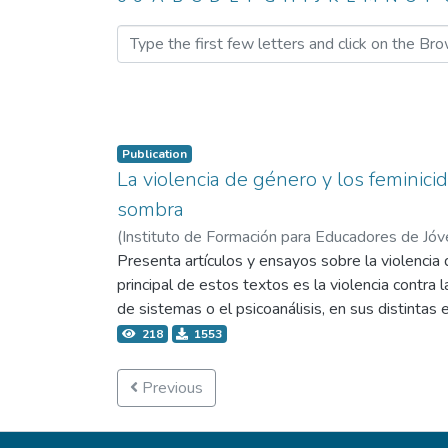
Browsing 8.3 Libros by Sub
Publication
La violencia de género y los feminicid
sombra
(
Instituto de Formación para Educadores de Jóv
Manrique Guzmán, Arturo Octavio
Presenta artículos y ensayos sobre la violencia 
principal de estos textos es la violencia contra
de sistemas o el psicoanálisis, en sus distintas 
218
1553
Previous