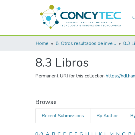
C
Home
8. Otros resultados de investigación
8.3 L
8.3 Libros
Permanent URI for this collection
https://hdl.
Browse
Recent Submissions
By Author
By
0-9
A
B
C
D
E
F
G
H
I
J
K
L
M
N
O
P