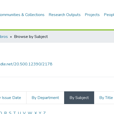
ommunities & Collections
Research Outputs
Projects
Peop
ibros
Browse by Subject
handle.net/20.500.12390/2178
 Issue Date
By Department
By Subject
By Title
Q
R
S
T
U
V
W
X
Y
Z