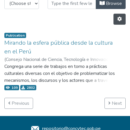
Browsing 4.2 Publicaciones by Au
Browse
Publication
Mirando la esfera pública desde la cultura
en el Perú
(
Consejo Nacional de Ciencia, Tecnología e Innovación
Tecnológica - Concytec,
Congrega una serie de trabajos en torno a prácticas
2006-12
)
Cánepa Koch, Gisela
;
Ulfe Young, Maria Eugenia
culturales diversas con el objetivo de problematizar los
mecanismos, los discursos y los actores que a través de
ellas tienen injerencia en la esfera pública
109
2802
contemporánea. La mayoría de los trabajos incluidos en
la publicación se presentó por primera vez en la mesa
Previous
Next
temática Cultura y esfera pública que organizamos en el
marco del IV Congreso Nacional de Antropología,
realizado en el año 2005 en la ciudad de Lima. Para fines
repositorio@concytec.gob.pe
de la presente publicación se incluyeron algunos trabajos