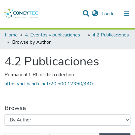
(current)
Log In
Communities & Collections
Home
4. Eventos y publicaciones financiadas
4.2 Publicaciones
Browse by Author
Research Outputs
4.2 Publicaciones
Projects
People
Permanent URI for this collection
Statistics
https://hdl.handle.net/20.500.12390/440
Browse