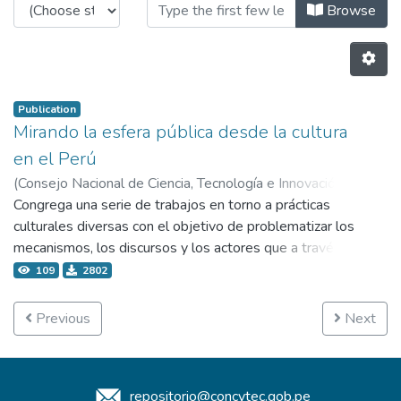
Browsing 4.2 Publicaciones by Au
Browse
Publication
Mirando la esfera pública desde la cultura
en el Perú
(
Consejo Nacional de Ciencia, Tecnología e Innovación
Tecnológica - Concytec,
Congrega una serie de trabajos en torno a prácticas
2006-12
)
Cánepa Koch, Gisela
;
Ulfe Young, Maria Eugenia
culturales diversas con el objetivo de problematizar los
mecanismos, los discursos y los actores que a través de
ellas tienen injerencia en la esfera pública
109
2802
contemporánea. La mayoría de los trabajos incluidos en
la publicación se presentó por primera vez en la mesa
Previous
Next
temática Cultura y esfera pública que organizamos en el
marco del IV Congreso Nacional de Antropología,
realizado en el año 2005 en la ciudad de Lima. Para fines
repositorio@concytec.gob.pe
de la presente publicación se incluyeron algunos trabajos