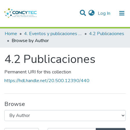
(current)
Log In
Communities & Collections
Home
4. Eventos y publicaciones financiadas
4.2 Publicaciones
Browse by Author
Research Outputs
4.2 Publicaciones
Projects
People
Permanent URI for this collection
Statistics
https://hdl.handle.net/20.500.12390/440
Browse